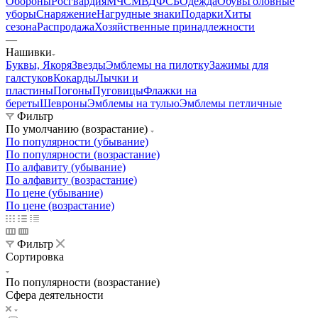
Обороны
Росгвардия
МЧС
МВД
ФСБ
Одежда
Обувь
Головные
уборы
Снаряжение
Нагрудные знаки
Подарки
Хиты
сезона
Распродажа
Хозяйственные принадлежности
—
Нашивки
Буквы, Якоря
Звезды
Эмблемы на пилотку
Зажимы для
галстуков
Кокарды
Лычки и
пластины
Погоны
Пуговицы
Флажки на
береты
Шевроны
Эмблемы на тулью
Эмблемы петличные
Фильтр
По умолчанию (возрастание)
По популярности (убывание)
По популярности (возрастание)
По алфавиту (убывание)
По алфавиту (возрастание)
По цене (убывание)
По цене (возрастание)
Фильтр
Сортировка
По популярности (возрастание)
Сфера деятельности