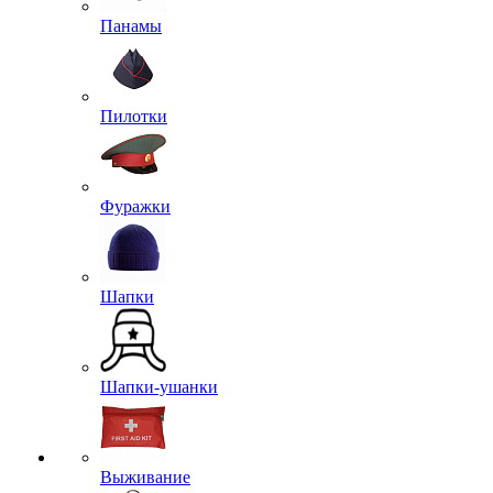
Панамы
Пилотки
Фуражки
Шапки
Шапки-ушанки
Выживание