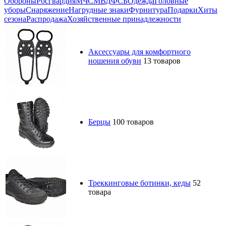
Обороны
Росгвардия
МЧС
МВД
ФСБ
Одежда
Головные
уборы
Снаряжение
Нагрудные знаки
Фурнитура
Подарки
Хиты
сезона
Распродажа
Хозяйственные принадлежности
Аксессуары для комфортного
ношения обуви
13 товаров
Берцы
100 товаров
Треккинговые ботинки, кеды
52
товара