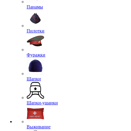
Панамы
Пилотки
Фуражки
Шапки
Шапки-ушанки
Выживание