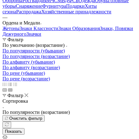
Обороны
Росгвардия
МЧС
МВД
ФСБ
Одежда
Обувь
Головные
уборы
Снаряжение
Фурнитура
Подарки
Хиты
сезона
Распродажа
Хозяйственные принадлежности
—
Ордена и Медали
Жетоны
Знаки Классности
Знаки Образования
Знаки, Повязки
Дежурного
Значки
Фильтр
По умолчанию (возрастание)
По популярности (убывание)
По популярности (возрастание)
По алфавиту (убывание)
По алфавиту (возрастание)
По цене (убывание)
По цене (возрастание)
Фильтр
Сортировка
По популярности (возрастание)
Очистить фильтр
Показать