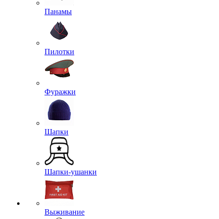
Панамы
Пилотки
Фуражки
Шапки
Шапки-ушанки
Выживание