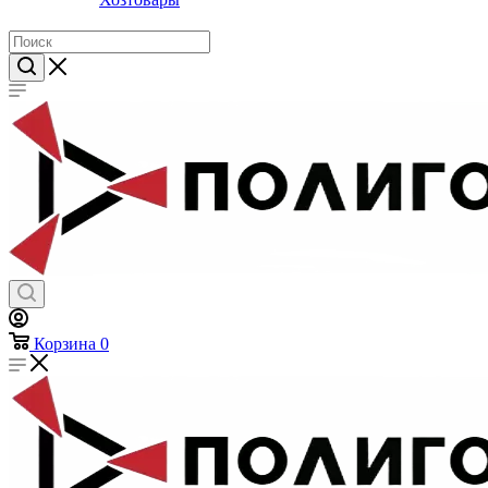
Предметы личной гигиены
Хозтовары
Корзина
0