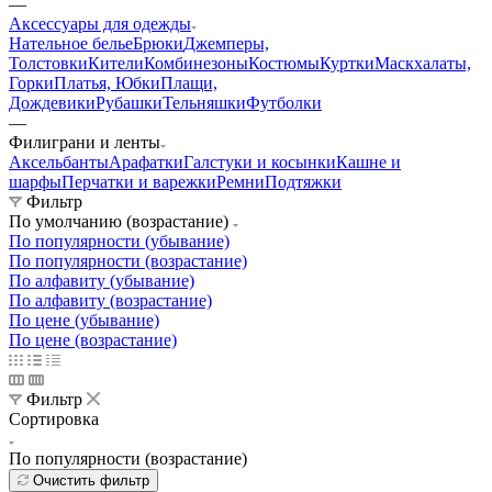
Одежда
Товары для СВО
Министерство
Обороны
Росгвардия
МЧС
МВД
ФСБ
Обувь
Головные
уборы
Снаряжение
Нагрудные знаки
Фурнитура
Подарки
Хиты
сезона
Распродажа
Хозяйственные принадлежности
—
Аксессуары для одежды
Нательное белье
Брюки
Джемперы,
Толстовки
Кители
Комбинезоны
Костюмы
Куртки
Маскхалаты,
Горки
Платья, Юбки
Плащи,
Дождевики
Рубашки
Тельняшки
Футболки
—
Филиграни и ленты
Аксельбанты
Арафатки
Галстуки и косынки
Кашне и
шарфы
Перчатки и варежки
Ремни
Подтяжки
Фильтр
По умолчанию (возрастание)
По популярности (убывание)
По популярности (возрастание)
По алфавиту (убывание)
По алфавиту (возрастание)
По цене (убывание)
По цене (возрастание)