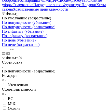
Обороны
Росгвардия
МЧС
МВД
ФСБ
Одежда
Обувь
Головные
уборы
Снаряжение
Нагрудные знаки
Фурнитура
Подарки
Хиты
сезона
Хозяйственные принадлежности
Фильтр
По умолчанию (возрастание)
По популярности (убывание)
По популярности (возрастание)
По алфавиту (убывание)
По алфавиту (возрастание)
По цене (убывание)
По цене (возрастание)
Фильтр
Сортировка
По популярности (возрастание)
Комфорт
Утепленная
Сфера деятельности
ВС
МЧС
Охрана