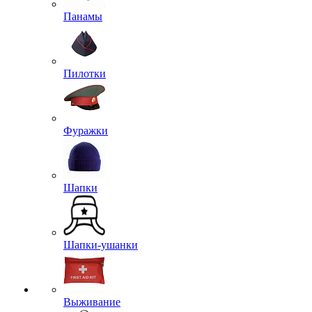
Панамы
Пилотки
Фуражки
Шапки
Шапки-ушанки
Выживание