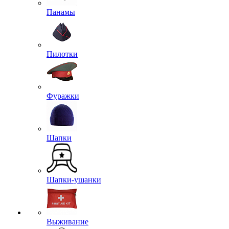
Панамы
Пилотки
Фуражки
Шапки
Шапки-ушанки
Выживание