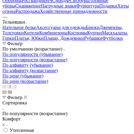
Обороны
Росгвардия
МЧС
МВД
ФСБ
Обувь
Головные
уборы
Снаряжение
Нагрудные знаки
Фурнитура
Подарки
Хиты
сезона
Распродажа
Хозяйственные принадлежности
—
Тельняшки
Нательное белье
Аксессуары для одежды
Брюки
Джемперы,
Толстовки
Кители
Комбинезоны
Костюмы
Куртки
Маскхалаты,
Горки
Платья, Юбки
Плащи, Дождевики
Рубашки
Футболки
Фильтр
По умолчанию (возрастание)
По популярности (убывание)
По популярности (возрастание)
По алфавиту (убывание)
По алфавиту (возрастание)
По цене (убывание)
По цене (возрастание)
Фильтр
Сортировка
По популярности (возрастание)
Комфорт
Утепленная