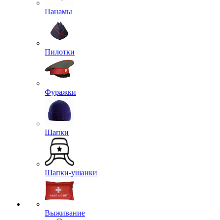
Панамы
Пилотки
Фуражки
Шапки
Шапки-ушанки
Выживание