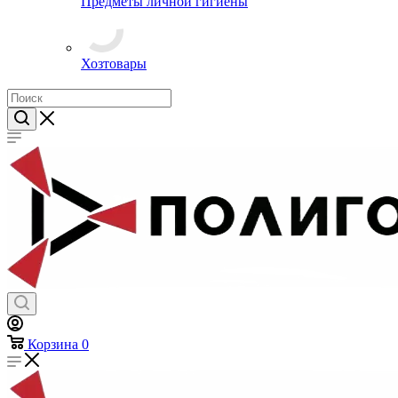
Предметы личной гигиены
Хозтовары
Корзина
0