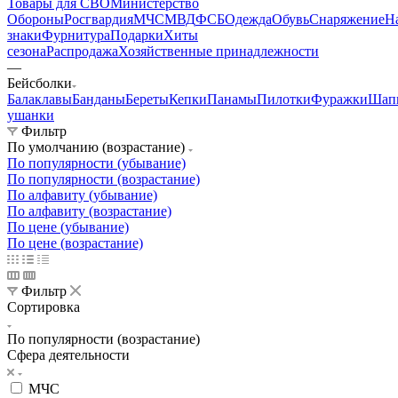
Товары для СВО
Министерство
Обороны
Росгвардия
МЧС
МВД
ФСБ
Одежда
Обувь
Снаряжение
Н
знаки
Фурнитура
Подарки
Хиты
сезона
Распродажа
Хозяйственные принадлежности
—
Бейсболки
Балаклавы
Банданы
Береты
Кепки
Панамы
Пилотки
Фуражки
Шап
ушанки
Фильтр
По умолчанию (возрастание)
По популярности (убывание)
По популярности (возрастание)
По алфавиту (убывание)
По алфавиту (возрастание)
По цене (убывание)
По цене (возрастание)
Фильтр
Сортировка
По популярности (возрастание)
Сфера деятельности
МЧС