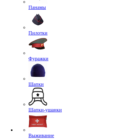
Панамы
Пилотки
Фуражки
Шапки
Шапки-ушанки
Выживание