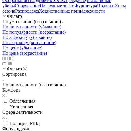
Обороны
Росгвардия
МЧС
ФСБ
Одежда
Обувь
Головные
уборы
Снаряжение
Нагрудные знаки
Фурнитура
Подарки
Хиты
сезона
Распродажа
Хозяйственные принадлежности
Фильтр
По умолчанию (возрастание)
По популярности (убывание)
По популярности (возрастание)
По алфавиту (убывание)
По алфавиту (возрастание)
По цене (убывание)
По цене (возрастание)
Фильтр
Сортировка
По популярности (возрастание)
Комфорт
Облегченная
Утепленная
Сфера деятельности
Полиция, МВД
Форма одежды