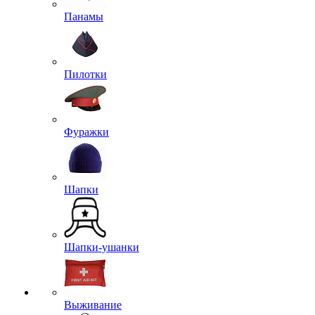
Панамы
Пилотки
Фуражки
Шапки
Шапки-ушанки
Выживание