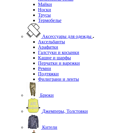
Майки
Носки
Трусы
Термобелье
Аксессуары для одежды
Аксельбанты
Арафатки
Галстуки и косынки
Кашне и шарфы
Перчатки и варежки
Ремни
Подтяжки
Филиграни и ленты
Брюки
Джемперы, Толстовки
Кители