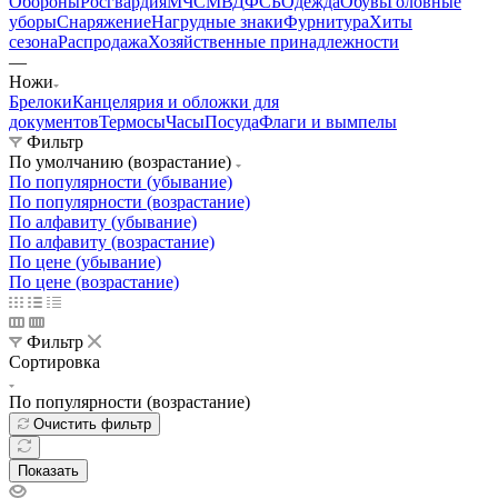
Обороны
Росгвардия
МЧС
МВД
ФСБ
Одежда
Обувь
Головные
уборы
Снаряжение
Нагрудные знаки
Фурнитура
Хиты
сезона
Распродажа
Хозяйственные принадлежности
—
Ножи
Брелоки
Канцелярия и обложки для
документов
Термосы
Часы
Посуда
Флаги и вымпелы
Фильтр
По умолчанию (возрастание)
По популярности (убывание)
По популярности (возрастание)
По алфавиту (убывание)
По алфавиту (возрастание)
По цене (убывание)
По цене (возрастание)
Фильтр
Сортировка
По популярности (возрастание)
Очистить фильтр
Показать