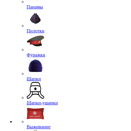
Панамы
Пилотки
Фуражки
Шапки
Шапки-ушанки
Выживание