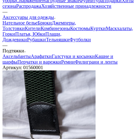
уборы
Снаряжение
Нагрудные знаки
Фурнитура
Подарки
Хиты
сезона
Распродажа
Хозяйственные принадлежности
—
Аксессуары для одежды
Нательное белье
Брюки
Джемперы,
Толстовки
Кители
Комбинезоны
Костюмы
Куртки
Маскхалаты,
Горки
Платья, Юбки
Плащи,
Дождевики
Рубашки
Тельняшки
Футболки
—
Подтяжки
Аксельбанты
Арафатки
Галстуки и косынки
Кашне и
шарфы
Перчатки и варежки
Ремни
Филиграни и ленты
Артикул:
01560001