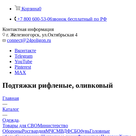
Корзина
0
+7 800 600-53-06
звонок бесплатный по РФ
Контактная информация
г. Железногорск, ул.Октябрьская 4
connect@24poligon.ru
Вконтакте
Telegram
YouTube
Pinterest
MAX
Подтяжки рифленые, оливковый
Главная
—
Каталог
—
Одежда
Товары для СВО
Министерство
Обороны
Росгвардия
МЧС
МВД
ФСБ
Обувь
Головные