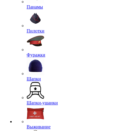
Панамы
Пилотки
Фуражки
Шапки
Шапки-ушанки
Выживание