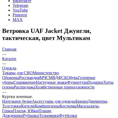
Контактная информация
г. Железногорск, ул.Октябрьская 4
connect@24poligon.ru
Вконтакте
Telegram
YouTube
Pinterest
MAX
Ветровка UAF Jacket Джунгли,
тактическая, цвет Мультикам
Главная
—
Каталог
—
Одежда
Товары для СВО
Министерство
Обороны
Росгвардия
МЧС
МВД
ФСБ
Обувь
Головные
уборы
Снаряжение
Нагрудные знаки
Фурнитура
Подарки
Хиты
сезона
Распродажа
Хозяйственные принадлежности
—