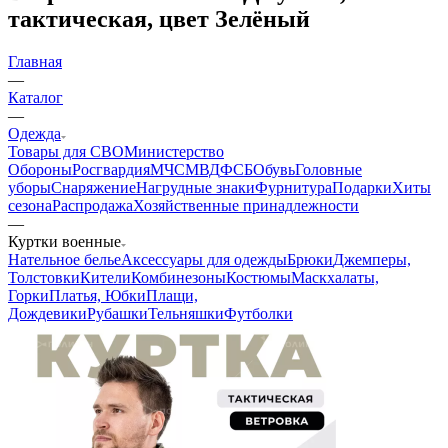
тактическая, цвет Зелёный
Главная
—
Каталог
—
Одежда
Товары для СВО
Министерство
Обороны
Росгвардия
МЧС
МВД
ФСБ
Обувь
Головные
уборы
Снаряжение
Нагрудные знаки
Фурнитура
Подарки
Хиты
сезона
Распродажа
Хозяйственные принадлежности
—
Куртки военные
Нательное белье
Аксессуары для одежды
Брюки
Джемперы,
Толстовки
Кители
Комбинезоны
Костюмы
Маскхалаты,
Горки
Платья, Юбки
Плащи,
Дождевики
Рубашки
Тельняшки
Футболки