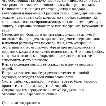
Нашли дешевле?
Хочу в подарок
Описание
Как купить
Оплата
Доставка
Наличие
Дополнительно
Куртка ветровка тактическая мужская, которую можно
надевать круглый год.
Преимущество ветровки, она тонкая и имеет легкий вес, но
при этом обладает потрясающими защитными качествами, что
делает ее идеальной для любых путешествий, тренировок или
отдыха на природе. В ней легко двигаться и невозможно
вспотеть. Гладкая мягкая ткань, придает ей стильный и
современный вид, а камуфляжная расцветка (маскировка)
делает её незаменимой в лесной или горной местности.
Куртка мультикам демисезонная изготовлена из 100%
полиэстера с влагоотводящими вставками по бокам и спине,
что обеспечивает высокую прочность и износоустойчивость
материала, впитывает и отводит влагу, быстро высыхает.
Великолепно защищает от ветра и дождя благодаря