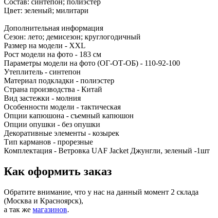
внутренней и наружной обработки ткани, благодаря чему вы
можете чувствовать себя комфортно в любых условиях. Ее
специальная влагонепроницаемость обеспечивает надежную
защиту, а карманы позволяют безопасно хранить необходимые
вещи.
Отверстие для большого пальца внизу рукавов (манжета)
позволяет быстро одевать при необходимости верхние слои.
Капюшон регулируется по овалу лица, есть козырек не
отстегивается, но его можно убрать при необходимости в
воротник, когда его не нужно использовать. Это очень удобно,
когда вы находитесь в открытом пространстве и хотите
сэкономить место в рюкзаке.
Куртка подойдет как для высоких, так и для не высоких
людей.
Ветровка тактическая безупречно сочетается с любой
одеждой, благодаря своей универсальности.
Охота, рыбалка, страйкбол, туризм - все это будет намного
приятнее с этой влагозащитной кофтой.
Стирка при температуре не более 40 градусов, без
отбеливания и барабанной сушки.
Основная информация:
Состав: синтепон; полиэстер
Цвет: зеленый; милитари